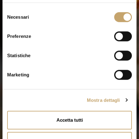
S
Necessari
e
l
e
Preferenze
z
i
o
Statistiche
n
e
Marketing
d
e
l
Mostra dettagli
c
o
n
Accetta tutti
s
e
n