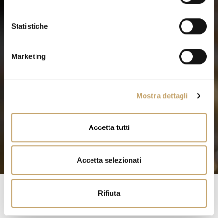
z
i
o
Statistiche
n
e
Marketing
d
e
l
Mostra dettagli
c
o
n
Accetta tutti
s
e
n
Accetta selezionati
s
o
Rifiuta