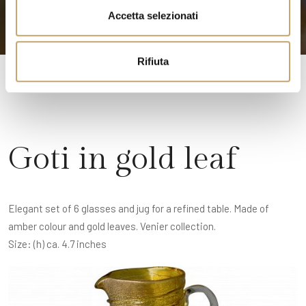
n
Accetta selezionati
s
o
Rifiuta
Goti in gold leaf
Elegant set of 6 glasses and jug for a refined table. Made of
amber colour and gold leaves. Venier collection.
Size: (h) ca. 4.7 inches