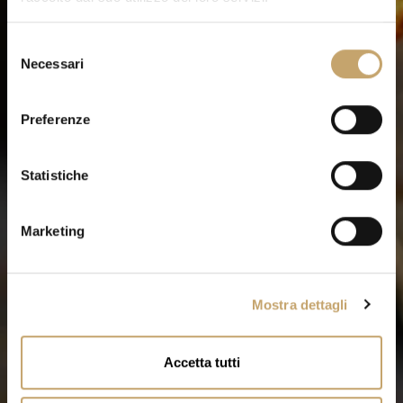
S
Necessari
e
l
e
Preferenze
z
i
o
Statistiche
n
e
Marketing
d
e
l
Mostra dettagli
c
o
n
Accetta tutti
s
e