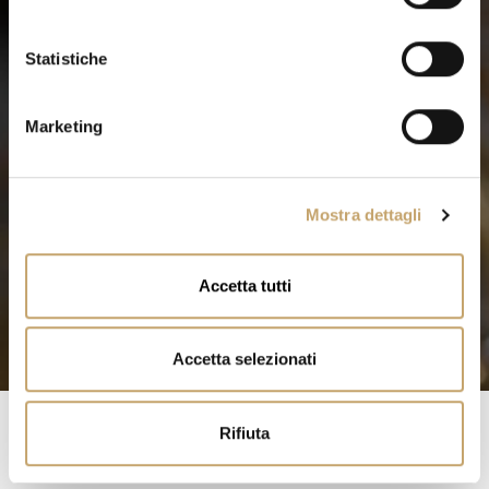
z
i
o
Statistiche
n
e
Marketing
d
e
l
Mostra dettagli
c
o
n
Accetta tutti
s
e
n
Accetta selezionati
s
o
Rifiuta