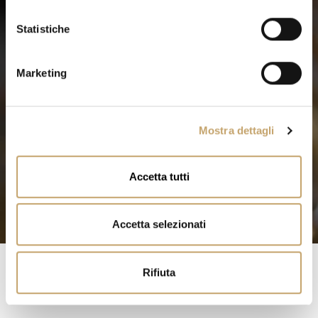
i
o
Statistiche
n
e
Marketing
d
e
l
Mostra dettagli
c
o
n
Accetta tutti
s
e
n
Accetta selezionati
s
o
Rifiuta