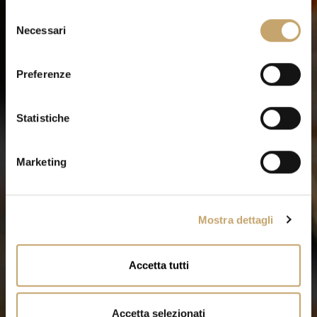
S
Necessari
e
l
e
Preferenze
z
i
o
Statistiche
n
e
Marketing
d
e
l
Mostra dettagli
c
o
n
Accetta tutti
s
e
n
Accetta selezionati