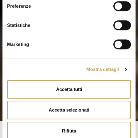
e
Preferenze
z
i
o
Statistiche
n
e
Marketing
d
e
l
Mostra dettagli
c
o
n
Accetta tutti
s
e
n
Accetta selezionati
s
o
Rifiuta