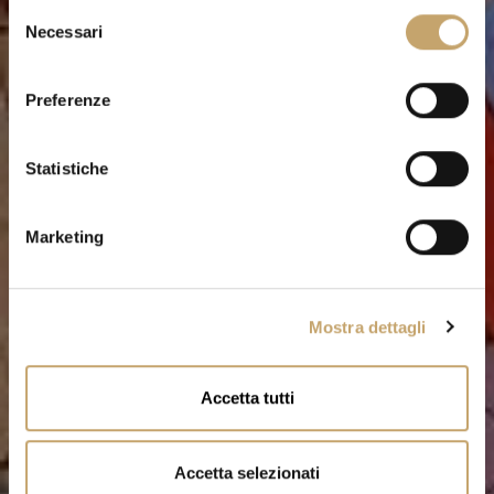
S
Necessari
e
l
e
Preferenze
z
i
o
Statistiche
n
e
Marketing
d
e
l
Mostra dettagli
c
o
n
Accetta tutti
s
e
n
Accetta selezionati
s