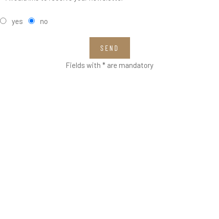
yes
no
SEND
Fields with * are mandatory