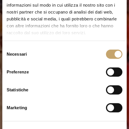
informazioni sul modo in cui utilizza il nostro sito con i
nostri partner che si occupano di analisi dei dati web,
pubblicità e social media, i quali potrebbero combinarle
con altre informazioni che ha fornito loro o che hanno
raccolto dal suo utilizzo dei loro servizi.
S
Necessari
e
l
e
Preferenze
z
i
o
Statistiche
n
e
Marketing
d
e
l