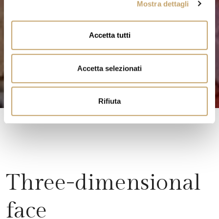
Mostra dettagli
c
o
n
Accetta tutti
s
e
n
Accetta selezionati
s
o
Rifiuta
Three-dimensional
face