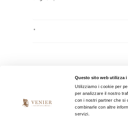
Pursuant to Law 2016/679 ("GDPR") on the protection o
Questo sito web utilizza i
personal data sent.
Utilizziamo i cookie per pe
per analizzare il nostro tra
*
I have read and accept the privacy agreement
con i nostri partner che si
combinarle con altre inform
servizi.
*
I would like to receive your newsletter