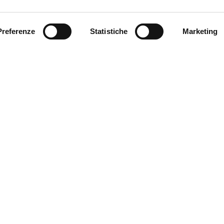
Preferenze
Statistiche
Marketing
SEND
Fields with * are mandatory
VETRER