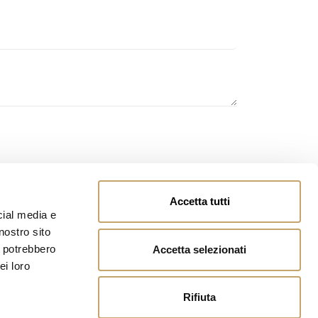
owing
page
and you authorize the processing of
Accetta tutti
cial media e
nostro sito
i potrebbero
Accetta selezionati
ei loro
Rifiuta