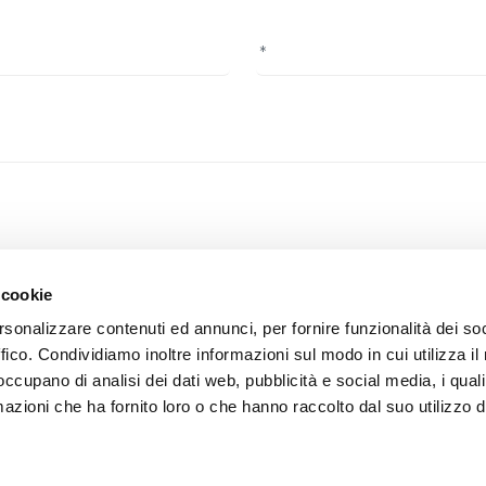
f privacy, you confirm that you have read the information on the foll
 cookie
rsonalizzare contenuti ed annunci, per fornire funzionalità dei so
ffico. Condividiamo inoltre informazioni sul modo in cui utilizza il 
 occupano di analisi dei dati web, pubblicità e social media, i qual
azioni che ha fornito loro o che hanno raccolto dal suo utilizzo d