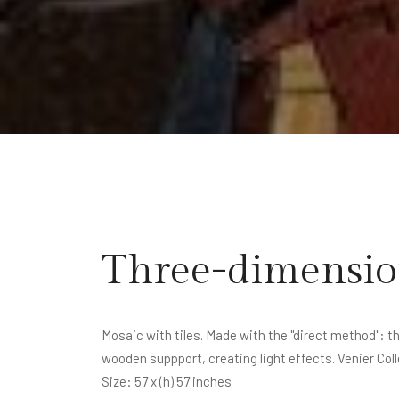
Three-dimensio
Mosaic with tiles. Made with the "direct method": the
wooden suppport, creating light effects. Venier Col
Size: 57 x (h) 57 inches