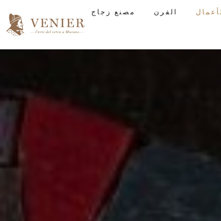
الفرن
مصنع زجاج