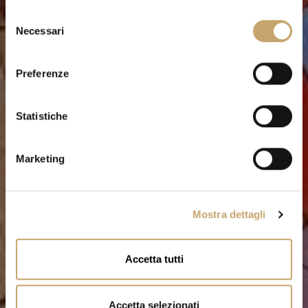
S
Necessari
e
l
e
Preferenze
z
i
o
Statistiche
n
e
Marketing
d
e
l
Mostra dettagli
c
o
n
Accetta tutti
s
e
n
Accetta selezionati