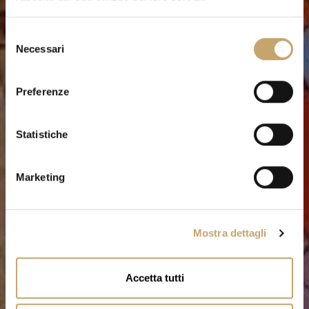
S
Necessari
e
l
e
Preferenze
z
i
o
Statistiche
n
e
Marketing
d
e
l
Mostra dettagli
c
o
n
Accetta tutti
s
e