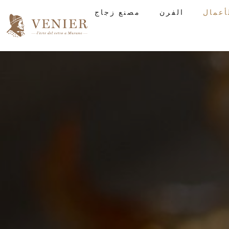
الفرن
مصنع زجاج