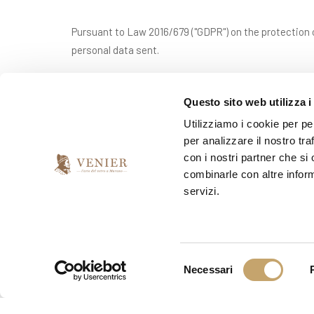
Pursuant to Law 2016/679 ("GDPR") on the protection o
personal data sent.
Questo sito web utilizza i
*
I have read and accept the privacy agreement
Utilizziamo i cookie per pe
per analizzare il nostro tra
con i nostri partner che si
*
I would like to receive your newsletter
combinarle con altre inform
servizi.
yes
no
S
Necessari
e
l
e