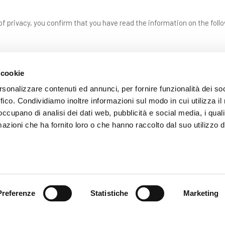
f privacy, you confirm that you have read the information on the foll
 cookie
rsonalizzare contenuti ed annunci, per fornire funzionalità dei so
ffico. Condividiamo inoltre informazioni sul modo in cui utilizza il 
 occupano di analisi dei dati web, pubblicità e social media, i qual
azioni che ha fornito loro o che hanno raccolto dal suo utilizzo d
SEND
Fields with * are mandatory
Preferenze
Statistiche
Marketing