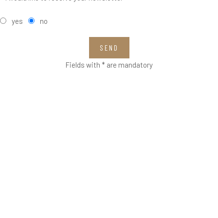
yes
no
SEND
Fields with * are mandatory