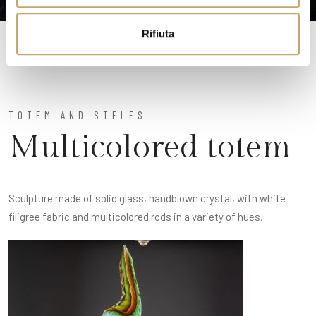
o
Rifiuta
TOTEM AND STELES
Multicolored totem
Sculpture made of solid glass, handblown crystal, with white
filigree fabric and multicolored rods in a variety of hues.