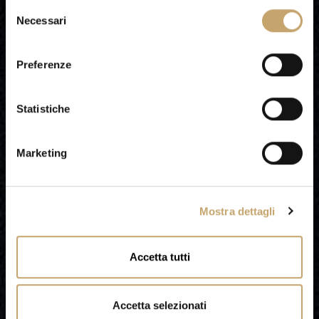
S
Necessari
e
l
e
Preferenze
z
i
o
Statistiche
n
e
Marketing
d
e
l
Mostra dettagli
c
o
n
Accetta tutti
s
e
n
Accetta selezionati
s