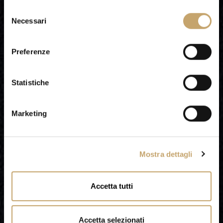
S
Necessari
e
l
e
Preferenze
z
i
o
Statistiche
n
e
Marketing
d
e
l
Mostra dettagli
c
o
n
Accetta tutti
s
e
n
Accetta selezionati