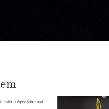
otem
th white filigree fabric and