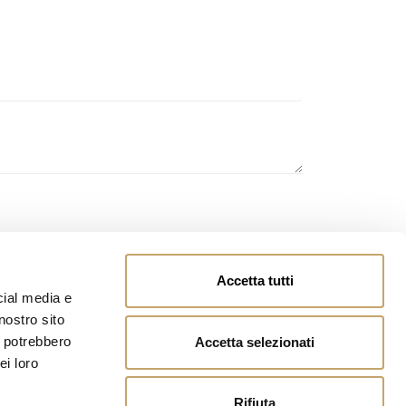
owing
page
and you authorize the processing of
Accetta tutti
cial media e
nostro sito
i potrebbero
Accetta selezionati
ei loro
Rifiuta