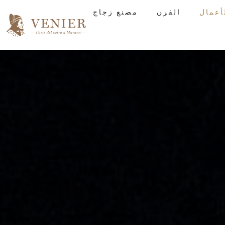
الفرن
مصنع زجاج