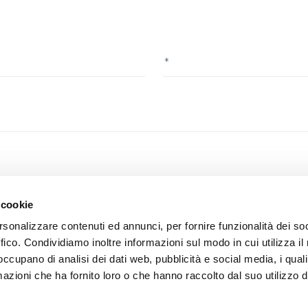
f privacy, you confirm that you have read the information on the foll
 cookie
rsonalizzare contenuti ed annunci, per fornire funzionalità dei so
ffico. Condividiamo inoltre informazioni sul modo in cui utilizza il 
 occupano di analisi dei dati web, pubblicità e social media, i qual
azioni che ha fornito loro o che hanno raccolto dal suo utilizzo d