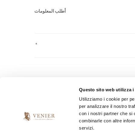
أطلب المعلومات
Pursuant to Law 2016/679 ("GDPR") on the protection o
Questo sito web utilizza i
personal data sent.
Utilizziamo i cookie per pe
per analizzare il nostro tra
con i nostri partner che si
*
I have read and accept the privacy agreement
combinarle con altre inform
servizi.