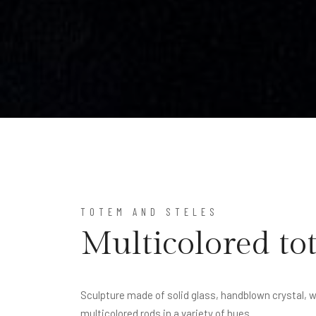
TOTEM AND STELES
Multicolored t
Sculpture made of solid glass, handblown crystal, wi
multicolored rods in a variety of hues.