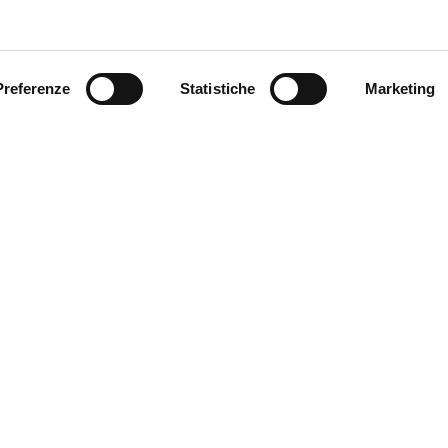
Preferenze
Statistiche
Marketing
SEND
Fields with * are mandatory