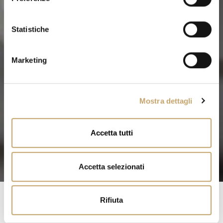
z
i
o
Statistiche
n
e
Marketing
d
e
l
Mostra dettagli
c
o
n
Accetta tutti
s
e
n
Accetta selezionati
s
o
Rifiuta