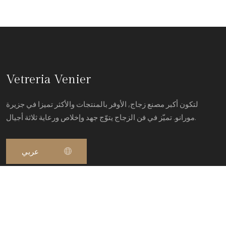
Vetreria Venier
لتكون أكبر مصنع زجاج, الأوفر بالمنتجات والأكثر تميزا في جزيرة
مورانو. تميّز في فن الزجاج يتوّج جهد وإخلاص ورعاية ثلاثة أجيال.
روابط مفيدة
Masterclass of glass
معرض الأعمال