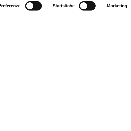
Preferenze
Statistiche
Marketing
+
ل
روابط مفيدة
Cal
Masterclass of glass
لت