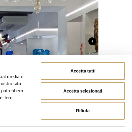
+
Accetta tutti
+
cial media e
nostro sito
i potrebbero
Accetta selezionati
ei loro
Rifiuta
+
+